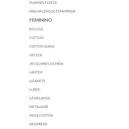
FLANNEL FLEECE
MALHA LENÇOL ESTAMPADA
FEMININO
BOUCLE
COTTON
COTTON JEANS
GEFLEX
JACQUARD COLMÉIA
LANTEX
LIGANETE
LUREX
LÃ MELANGE
METALASSÊ
MOLECOTTON
NEOPRENE