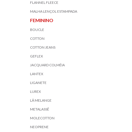
FLANNEL FLEECE
MALHA LENÇOL ESTAMPADA
FEMININO
BOUCLE
COTTON
COTTON JEANS
GEFLEX
JACQUARD COLMÉIA
LANTEX
LIGANETE
LUREX
LÃ MELANGE
METALASSÊ
MOLECOTTON
NEOPRENE